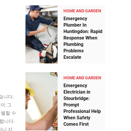
HOME AND GARDEN
Emergency
Plumber In
Huntingdon: Rapid
Response When
Plumbing
Problems
Escalate
HOME AND GARDEN
Emergency
Electrician in
습니다.
Stourbridge:
이 그
Prompt
Professional Help
구별할 수
When Safety
합니다.
Comes First
러니 지