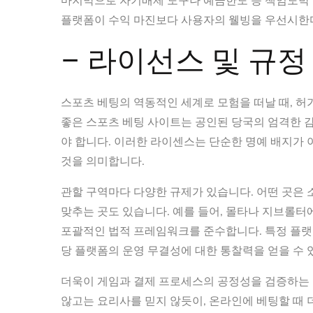
마지막으로 자기배제 도구나 예금한도 등 책임도박 
플랫폼이 수익 마진보다 사용자의 웰빙을 우선시한
– 라이선스 및 규정
스포츠 베팅의 역동적인 세계로 모험을 떠날 때, 
좋은 스포츠 베팅 사이트는 공인된 당국의 엄격한 
야 합니다. 이러한 라이센스는 단순한 명예 배지가
것을 의미합니다.
관할 구역마다 다양한 규제가 있습니다. 어떤 곳은 
맞추는 곳도 있습니다. 예를 들어, 몰타나 지브롤
포괄적인 법적 프레임워크를 준수합니다. 특정 플랫
당 플랫폼의 운영 무결성에 대한 통찰력을 얻을 수 
더욱이 게임과 결제 프로세스의 공정성을 검증하는 
않고는 요리사를 믿지 않듯이, 온라인에 베팅할 때 