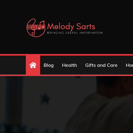
Skip
to
content
BRINGING USEFUL INFORMATION
MELODY SARTS
Blog
Health
Gifts and Care
Ho