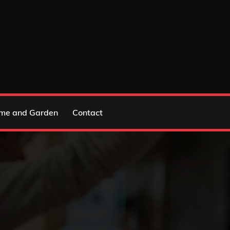
me and Garden
Contact