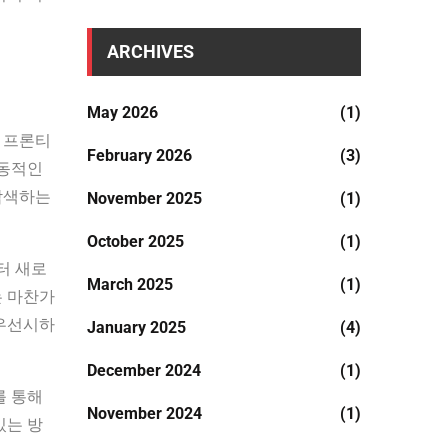
ARCHIVES
May 2026
(1)
 프론티
February 2026
(3)
능동적인
탐색하는
November 2025
(1)
October 2025
(1)
터 새로
March 2025
(1)
는 마찬가
 우선시하
January 2025
(4)
December 2024
(1)
를 통해
November 2024
(1)
있는 방