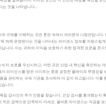
특징을 살펴봅니다. 이러한 요소는 더 안전한 베팅을 촉진할 뿐
다는 것을 나타냅니다…
허가와 규제를 이해하는 것은 혼란 속에서 여러분의 나침반입니다.
감독 하에 운영된다는 것을 나타내는 라이센스 정보를 자랑스럽게
 아닙니다. 이는 귀하의 이익을 보호하기 위한 엄격한 표준을 준
소비자 보호를 우선시하고, 어떤 곳은 산업 내 혁신을 촉진하는 
터에서 라이선스를 받은 사이트는 종종 공정한 플레이와 투명성을
폼을 관리하는 규제 기관을 조사하여 더 깊이 파고듭니다. 이를 
있습니다.
독립 감사인의 추가 인증을 찾습니다. 건강 검사를 통과했는지 
더 적은 금액으로 만족하지 마세요. 올바른 라이센스는 자금을 보