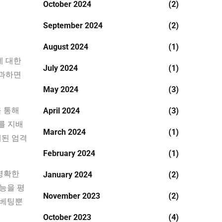
October 2024
(2)
September 2024
(2)
August 2024
(1)
에 대한
July 2024
(1)
간과하면
May 2024
(3)
 통해
April 2024
(3)
를 지배
March 2024
(1)
계된 엄격
February 2024
(1)
명확한
January 2024
(2)
능을 평
November 2023
(2)
 베팅뿐
October 2023
(4)