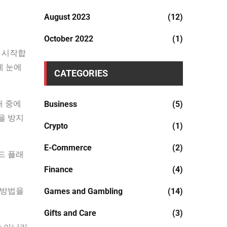
August 2023
(12)
October 2022
(1)
 시작합
에 눈에
CATEGORIES
래 중에
Business
(5)
을 방지
Crypto
(1)
E-Commerce
(2)
드 플래
Finance
(4)
 방법을
Games and Gambling
(14)
Gifts and Care
(3)