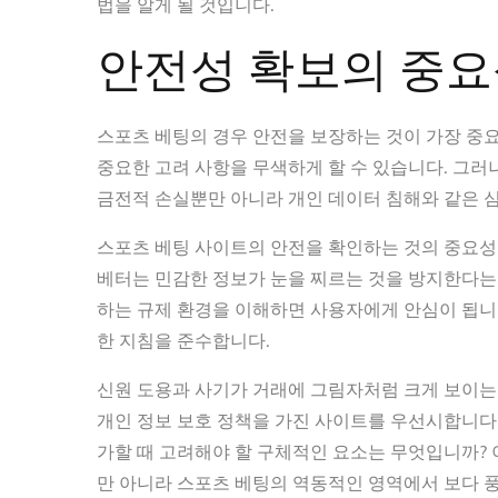
법을 알게 될 것입니다.
안전성 확보의 중
스포츠 베팅의 경우 안전을 보장하는 것이 가장 중
중요한 고려 사항을 무색하게 할 수 있습니다. 그
금전적 손실뿐만 아니라 개인 데이터 침해와 같은 심
스포츠 베팅 사이트의 안전을 확인하는 것의 중요성
베터는 민감한 정보가 눈을 찌르는 것을 방지한다는 
하는 규제 환경을 이해하면 사용자에게 안심이 됩니
한 지침을 준수합니다.
신원 도용과 사기가 거래에 그림자처럼 크게 보이는
개인 정보 보호 정책을 가진 사이트를 우선시합니다.
가할 때 고려해야 할 구체적인 요소는 무엇입니까?
만 아니라 스포츠 베팅의 역동적인 영역에서 보다 