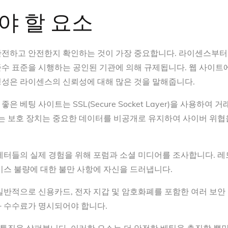
야 할 요소
안전하고 안전한지 확인하는 것이 가장 중요합니다. 라이센스부터
준수 표준을 시행하는 공인된 기관에 의해 규제됩니다. 웹 사이트
명성은 라이센스의 신뢰성에 대해 많은 것을 말해줍니다.
베팅 사이트는 SSL(Secure Socket Layer)을 사용하여 거
않는 보호 장치는 중요한 데이터를 비공개로 유지하여 사이버 위협
베터들의 실제 경험을 위해 포럼과 소셜 미디어를 조사합니다. 레
비스 불량에 대한 불만 사항에 자신을 드러냅니다.
일반적으로 신용카드, 전자 지갑 및 암호화폐를 포함한 여러 보안
과 수수료가 명시되어야 합니다.